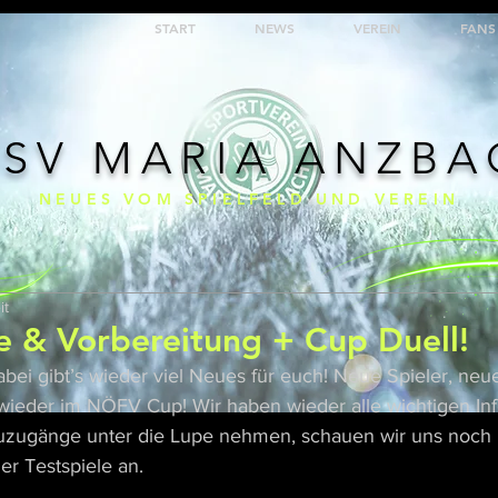
START
NEWS
VEREIN
FANS
 SV MARIA ANZB
NEUES VOM SPIELFELD UND VEREIN
it
 & Vorbereitung + Cup Duell!
dabei gibt’s wieder viel Neues für euch! Neue Spieler, ne
 wieder im NÖFV Cup! Wir haben wieder alle wichtigen Inf
uzugänge unter die Lupe nehmen, schauen wir uns noch k
er Testspiele an.