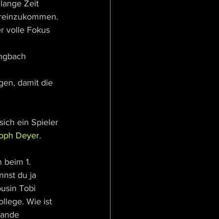
lange Zeit 
r reinzukommen. 
r volle Fokus 
engbach 
gen, damit die 
ich ein Spieler 
toph Deyer
.
 beim 1. 
nst du ja 
ousin Tobi 
lege. Wie ist 
tande 