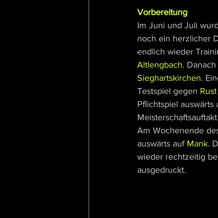
Vorbereitung
Im Juni und Juli wur
noch ein herzlicher 
endlich wieder Traini
Altlengbach
. Danach 
Sieghartskirchen
. Ei
Testspiel gegen 
Rust
Pflichtspiel auswärts
Meisterschaftsauftakt
Am Wochenende des 17
auswärts auf 
Mank
. 
wieder rechtzeitig b
ausgedruckt.