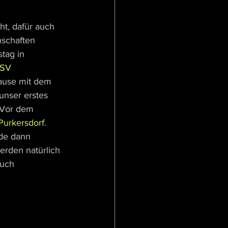
ht, dafür auch 
nschaften 
tag in 
SV 
ause mit dem 
unser erstes 
 Vor dem 
Purkersdorf
. 
nde dann 
erden natürlich 
uch 