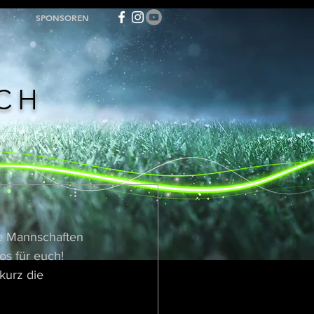
SPONSOREN
ACH
ue Mannschaften 
os für euch! 
urz die 