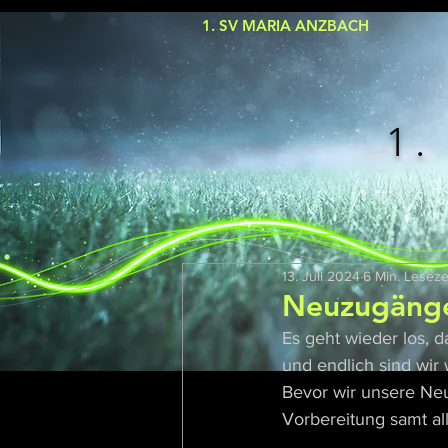
1. SV MARIA ANZBACH
1.
13. Juli 2024
6 Min. Leseze
Neuzugänge
Es geht wieder los, 
und endlich sind wir
Bevor wir unsere Ne
Vorbereitung samt all