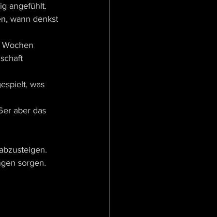
ig angefühlt.
en, wann denkst 
e Wochen 
schaft 
espielt, was 
6er aber das 
 abzusteigen. 
gen sorgen. 