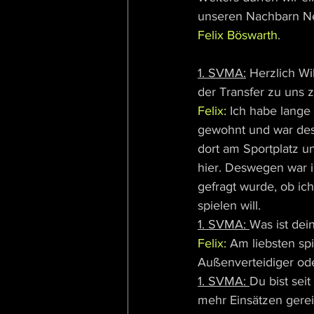
unseren Nachbarn N
Felix Böswarth
.
1. SVMA:
 Herzlich Wi
der Transfer zu uns
Felix:
 Ich habe lange
gewohnt und war de
dort am Sportplatz u
hier. Deswegen war ich
gefragt wurde, ob ich
spielen will.
1. SVMA: 
Was ist dei
Felix: 
Am liebsten spi
Außenverteidiger oder
1. SVMA: 
Du bist sei
mehr Einsätzen gerei