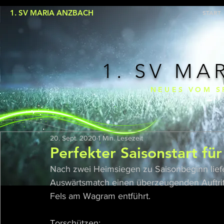
1. SV MARIA ANZBACH
START
1. SV MA
NEUES VOM S
20. Sept. 2020
1 Min. Lesezeit
Perfekter Saisonstart fü
Nach zwei Heimsiegen zu Saisonbeginn lief
Auswärtsmatch einen überzeugenden Auftritt
Fels am Wagram entführt.
Torschützen: