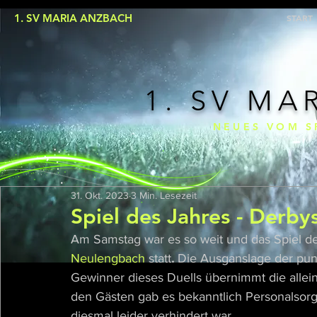
1. SV MARIA ANZBACH
START
1. SV MA
NEUES VOM S
31. Okt. 2023
3 Min. Lesezeit
Spiel des Jahres - Derby
Am Samstag war es so weit und das Spiel d
Neulengbach
statt
. 
Die Ausganslage der pun
Gewinner dieses Duells übernimmt die alleini
den Gästen gab es bekanntlich Personalsorge
diesmal leider verhindert war. 