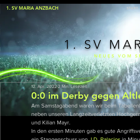
1. SV MARIA ANZBACH
START
1. SV MA
NEUES VOM S
12. Apr. 2022
2 Min. Lesezeit
0:0 im Derby gegen Alt
Am Samstagabend waren wir beim Tabellenlet
neben unseren Langzeitverletzten Hochgern
und Kilian Mayr. 
In den ersten Minuten gab es gute Angriffsv
ein Stangenschuss von 
J.D. Palacios
 in Minu