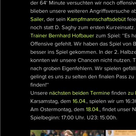
der 64‘ Minute versuchten wir noch offensive
blieben unsere weiteren Angriffsversuche abe
Sailer
, der sein 
Kampfmannschaftsdebüt 
fei
noch statt D. Saghy zum ersten Kurzeinsatz
Trainer Bernhard Hofbauer
 zum Spiel: ‘‘Es h
Offensive gefehlt. Wir haben das Spiel von 
besser ins Spiel gekommen. In der 2. Halbzeit
konnten wir unsere Chancen nicht nutzen. T
nach groben Eigenfehlern. Wir spielen gefälli
gelingt es uns zu selten den finalen Pass zu
finden!‘‘
Unsere 
nächsten beiden Termine
 finden 
zu
Karsamstag, dem 
16.04
., spielen wir um 16
Am Ostermontag, dem 
18.04
., findet unser 
Spielbeginn: 17:00 Uhr. U23: 15:00h.