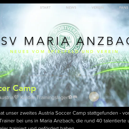
START
NEWS
VEREIN
FANS
 SV MARIA ANZB
NEUES VOM SPIELFELD UND VEREIN
t
ccer Camp
Austria💜 Kinder Trainingslager⚽️🥅
 hat unser zweites Austria Soccer Camp stattgefunden - vo
rainer bei uns in Maria Anzbach, die rund 40 talentierte 
ler trainiert und gefördert haben.