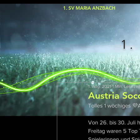
1. SV MARIA ANZBACH
1.
1. Aug. 2021
1 Min. Lesezei
Austria So
Tolles 1 wöchiges 💜
Von 26. bis 30. Juli
Freitag waren 5 Top T
Spielerinnen und Spie