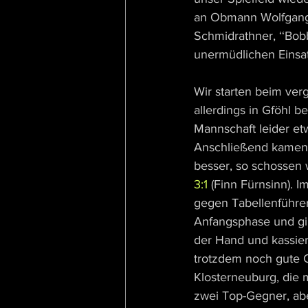
an Obmann Wolfgang ‘‘
Schmidrathner, ‘‘Bob
unermüdlichen Einsat
Wir starten beim ve
allerdings in Gföhl 
Mannschaft leider et
Anschließend kamen w
besser, so schossen 
3:1
 (Finn Fürnsinn). 
gegen Tabellenführer
Anfangsphase und gin
der Hand und kassier
trotzdem noch gute 
Klosterneuburg, die 
zwei Top-Gegner, ab