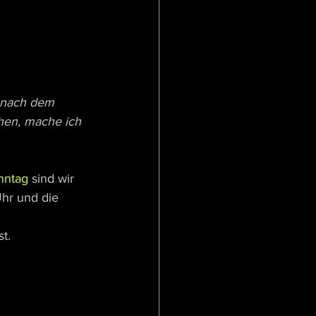
 nach dem 
chen, mache ich 
nntag
 sind wir 
hr und die 
t. 