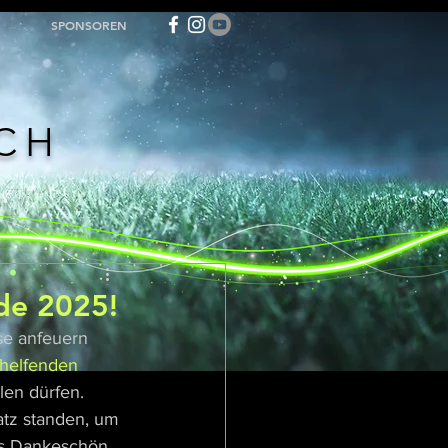
SPONSOREN
ACH
de 2025!
se anfeuern 
 helfenden 
en dürfen. 
atz standen, um 
es Dankeschön 