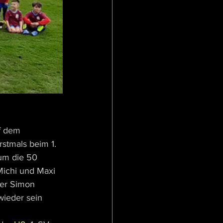
f dem 
stmals beim 1. 
um die 50 
Michi und Maxi 
ser Simon 
wieder sein 