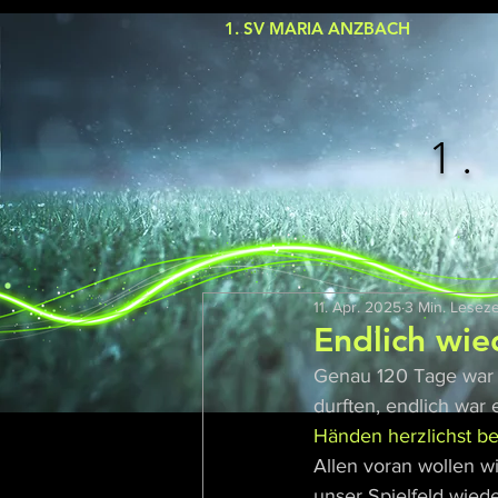
1. SV MARIA ANZBACH
1.
11. Apr. 2025
3 Min. Leseze
Endlich wi
Genau 120 Tage war e
durften, endlich war
Händen herzlichst b
Allen voran wollen wi
unser Spielfeld wied