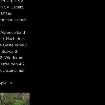
der 
U9
, 1. SV 
n SV Gablitz, 
 U11 im 
endmannschaft, 
 Alpenvorland 
and. Nach dem 
e Gäste erneut 
. Böswarth 
:2. Wiederum 
setzte den 
4:2 
ückstand, auf 
piel in 