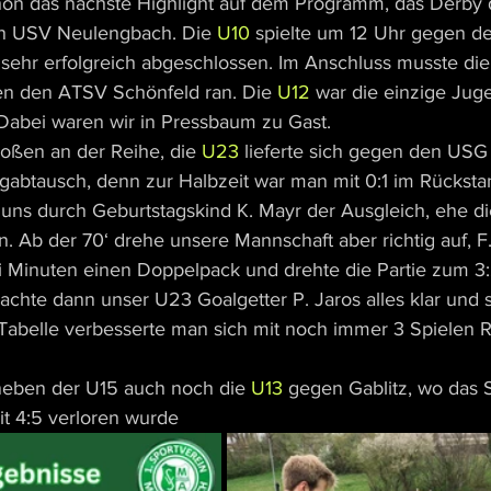
on das nächste Highlight auf dem Programm, das Derby 
n USV Neulengbach. Die 
U10
 spielte um 12 Uhr gegen de
sehr erfolgreich abgeschlossen. Im Anschluss musste die
n den ATSV Schönfeld ran. Die 
U12
 war die einzige Jug
. Dabei waren wir in Pressbaum zu Gast.
oßen an der Reihe, die 
U23
 lieferte sich gegen den USG
agabtausch, denn zur Halbzeit war man mit 0:1 im Rückst
 uns durch Geburtstagskind K. Mayr der Ausgleich, ehe di
en. Ab der 70‘ drehe unsere Mannschaft aber richtig auf, F
i Minuten einen Doppelpack und drehte die Partie zum 3
achte dann unser U23 Goalgetter P. Jaros alles klar und 
 Tabelle verbesserte man sich mit noch immer 3 Spielen R
neben der U15 auch noch die 
U13
 gegen Gablitz, wo das S
t 4:5 verloren wurde