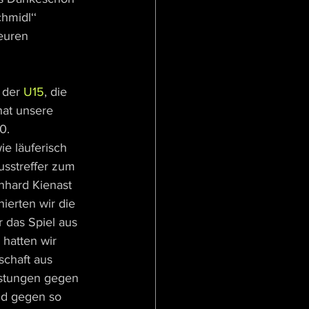
hmidl‘‘ 
euren 
 der 
U15
, die 
hat unsere 
0. 
e läuferisch 
usstreffer zum 
nhard Kienast 
erten wir die 
 das Spiel aus 
hatten wir 
chaft aus 
istungen gegen 
nd gegen so 