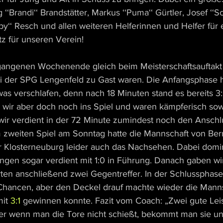
Brandi‘‘ Brandstätter, Markus ‘‘Puma‘‘ Gürtler, Josef ‘‘Sc
by‘‘ Resch und allen weiteren Helferinnen und Helfer für 
z für unseren Verein!
rgangenen Wochenende gleich beim Meisterschaftsauftakt
bei der SPG Lengenfeld zu Gast waren. Die Anfangsphase 
was verschlafen, denn nach 18 Minuten stand es bereits 3:
ir aber doch noch ins Spiel und waren kämpferisch sowi
wir verdient in der 72 Minute zumindest noch den Anschl
Im zweiten Spiel am Sonntag hatte die Mannschaft von Ber
 Klosterneuburg leider auch das Nachsehen. Dabei domini
gen sogar verdient mit 1:0 in Führung. Danach gaben wir
ten anschließend zwei Gegentreffer. In der Schlussphase 
Chancen, aber den Deckel drauf machte wieder die Manns
mit
 3:1
 gewinnen konnte. Fazit vom Coach: „Zwei gute Le
er wenn man die Tore nicht schießt, bekommt man sie u