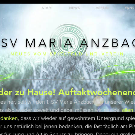
START
NEWS
VEREIN
FANS
 SV MARIA ANZB
NEUES VOM SPIELFELD UND VEREIN
it
eder zu Hause! Auftaktwochenen
s her, seit wir den 1. SV Maria Anzbach auf unserer Wie
 es also wieder soweit und dabei müssen wir uns bei 
allen
edanken
, dass wir wieder auf gewohntem Untergrund spiel
r uns natürlich bei jenen bedanken, die fast täglich am Pl
er für Jung und Alt in Schuss zu bringen. Dabei ein groß