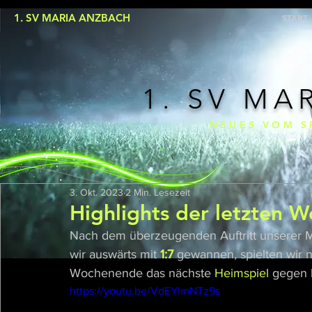
1. SV MARIA ANZBACH
START
1. SV MA
NEUES VOM S
3. Okt. 2023
2 Min. Lesezeit
Highlights der letzten W
Nach dem überzeugenden Auftritt unserer 
wir auswärts mit 
1:7
gewannen, spielten wir 
Wochenende das nächste 
Heimspiel
 gegen 
https://youtu.be/VdEYlmNTz9s