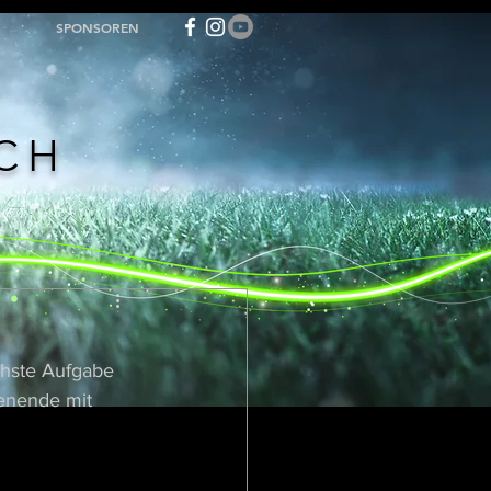
SPONSOREN
ACH
chste Aufgabe 
henende mit 