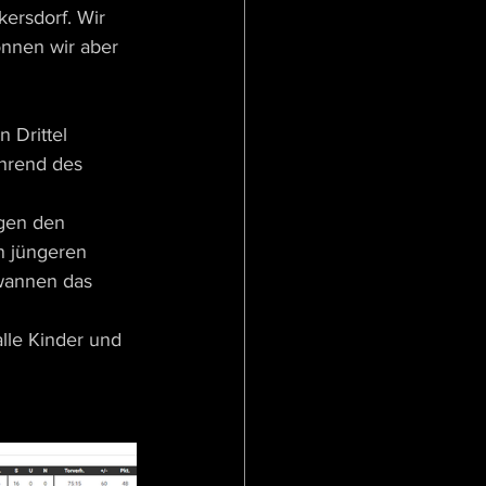
ersdorf. Wir 
önnen wir aber 
 Drittel 
hrend des 
gen den 
n jüngeren 
wannen das 
lle Kinder und 