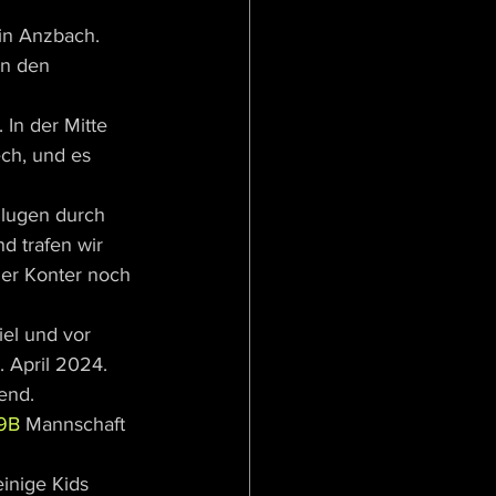
in Anzbach. 
en den 
In der Mitte 
ech, und es 
hlugen durch 
d trafen wir 
der Konter noch 
el und vor 
 April 2024. 
end. 
9B
 Mannschaft 
einige Kids 