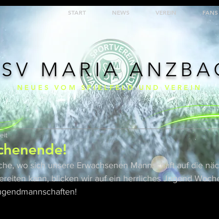
START
NEWS
VEREIN
FANS
 SV MARIA ANZB
NEUES VOM SPIELFELD UND VEREIN
eit
chenende!
oche, wo sich unsere Erwachsenen Mannschaft auf die nä
ereiten kann, blicken wir auf ein herrliches Jugend Woc
 Jugendmannschaften!