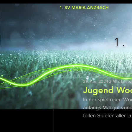
1. SV MARIA ANZBACH
1.
29. Apr. 2024
2 Min. Lesez
Jugend Wo
In der spielfreien W
anfangs Mai gut vorb
tollen Spielen aller