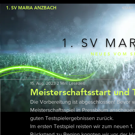
1. SV MARIA ANZBACH
START
1. SV MA
NEUES VOM S
15. Aug. 2023
2 Min. Lesezeit
Meisterschaftsstart und 
Die Vorbereitung ist abgeschlossen! Bevor w
Meisterschaftsspiel in Pressbaum anschauen, 
guten Testspielergebnissen zurück.
Im ersten Testspiel reisten wir zum neuen 1
Rückstand zu Beginn konnten wir vor der Halb