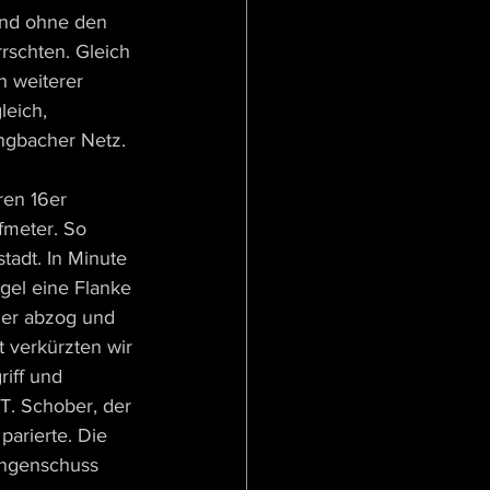
 und ohne den 
rschten. Gleich 
n weiterer 
eich, 
engbacher Netz. 
en 16er 
fmeter. So 
stadt. In Minute 
gel eine Flanke 
 der abzog und 
 verkürzten wir 
iff und 
T. Schober, der 
arierte. Die 
angenschuss 