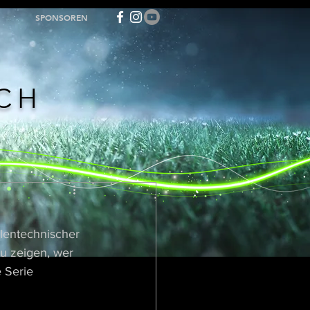
SPONSOREN
ACH
lentechnischer 
u zeigen, wer 
 Serie 