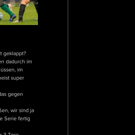
t geklappt?
en dadurch im 
üssen, im 
meist super 
das gegen 
n, wir sind ja 
 Serie fertig 
r 3 Tore 