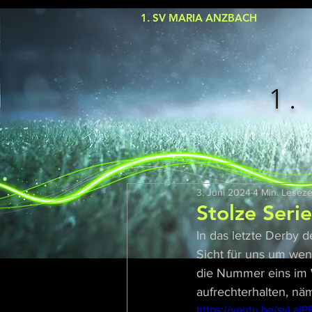
1. SV MARIA ANZBACH
1.
3. Juni 2024
4 Min. Leseze
Stolze Seri
In das letzte Derby 
Sicht für uns um wen
die Nummer eins im W
aufrechterhalten, nä
https://youtu.be/svLajP