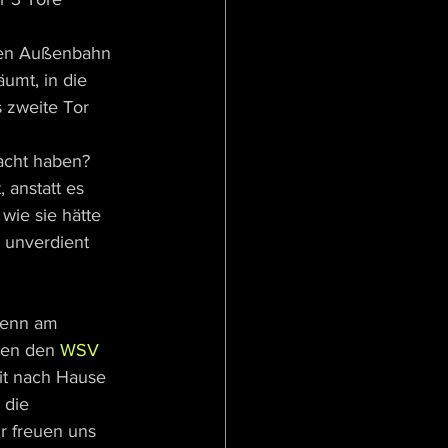
llen Außenbahn 
umt, in die 
 zweite Tor 
acht haben?
 anstatt es 
wie sie hätte 
 unverdient 
denn am 
gen den
 WSV 
it nach Hause 
 die 
r freuen uns 