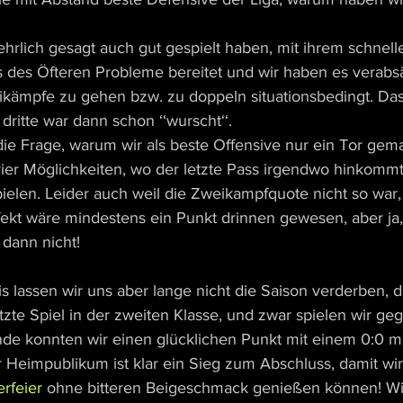
 ehrlich gesagt auch gut gespielt haben, mit ihrem schne
s des Öfteren Probleme bereitet und wir haben es verabsä
kämpfe zu gehen bzw. zu doppeln situationsbedingt. Das
 dritte war dann schon ‘‘wurscht‘‘.
e Frage, warum wir als beste Offensive nur ein Tor gem
ier Möglichkeiten, wo der letzte Pass irgendwo hinkommt,
ielen. Leider auch weil die Zweikampfquote nicht so war, 
ffekt wäre mindestens ein Punkt drinnen gewesen, aber ja,
dann nicht!
s lassen wir uns aber lange nicht die Saison verderben, 
tzte Spiel in der zweiten Klasse, und zwar spielen wir ge
unde konnten wir einen glücklichen Punkt mit einem 0:0 m
 Heimpublikum ist klar ein Sieg zum Abschluss, damit wir
erfeier
 ohne bitteren Beigeschmack genießen können! Wi