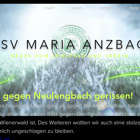
START
NEWS
VEREIN
FANS
 SV MARIA ANZB
NEUES VOM SPIELFELD UND VEREIN
it
e gegen Neulengbach gerissen!
des heurigen Jahres ging es gegen Neulengbach aus tabel
ig, eher war es der Reiz gegen den ‘‘großen‘‘ Nachbarn z
ienerwald ist. Des Weiteren wollten wir auch eine stolze
mlich ungeschlagen zu bleiben.
B_yrc