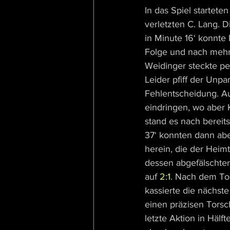
In das Spiel startete
verletzten C. Lang. 
in Minute 16‘ konnt
Folge und nach mehr
Weidinger steckte pe
Leider pfiff der Unpa
Fehlentscheidung. Au
eindringen, wo aber 
stand es nach bereit
37‘ konnten dann abe
herein, die der Heim
dessen abgefälschter
auf 
2:1
. Nach dem To
kassierte die nächst
einen präzisen Torsc
letzte Aktion in Häl