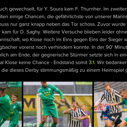
uch gewechselt, für Y. Soura kam F. Thurnher. Im zweit
iten einige Chancen, die gefährlichste von unserer Manns
huss nur ganz knapp neben das Tor schoss. Zuvor wurde
r kam für D. Saghy. Weitere Versuche blieben leider ohne 
nschaft, wo Klose noch im Eins gegen Eins der Sieger w
ngbacher vorerst noch verhindern konnte. In der 90‘ Minu
lich am Ende, der gegnerische Stürmer setzte sich in eine
al Klose keine Chance - Endstand somit 
3:1
. Wir bedanken
, die dieses Derby stimmungsmäßig zu einem Heimspiel