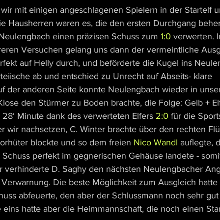
n wir mit einigen angeschlagenen Spielern in der Startelf
Die Hausherren waren es, die den ersten Durchgang beher
e Neulengbach einen präzisen Schuss zum 
1:0
 verwerten. I
eren Versuchen gelang uns dann der vermeintliche Ausgl
rfekt auf Helly durch, und beförderte die Kugel ins Neul
rteiische ab und entschied zu Unrecht auf Abseits- klare 
f der anderen Seite konnte Neulengbach wieder in unser
Klose den Stürmer zu Boden brachte, die Folge: Gelb + El
s 28‘ Minute dank des verwerteten Elfers 
2:0
 für die Sport
r wir nachsetzen, C. Winter brachte über den rechten Flü
torhüter blockte und so dem freien 
Nico Wandl
 auflegte,
 Schuss perfekt im gegnerischen Gehäuse landete - somit
r verhinderte D. Saghy den nächsten Neulengbacher Angr
e Verwarnung. Die beste Möglichkeit zum Ausgleich hatte 
huss abfeuerte, den aber der Schlussmann noch sehr gut p
fte eins hatte aber die Heimmannschaft, die noch einen St