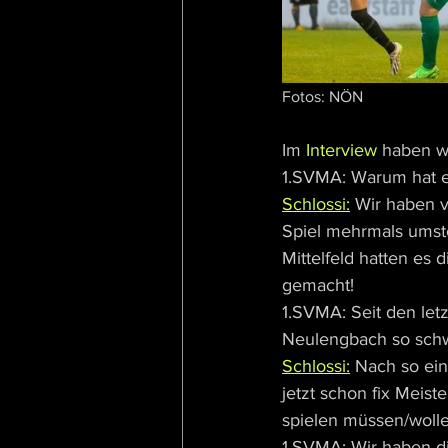
Fotos: NÖN
Im
 Interview
 haben w
1.SVMA: Warum hat es
Schlossi:
 Wir haben 
Spiel mehrmals umste
Mittelfeld hatten es 
gemacht! 
1.SVMA: Seit den let
Neulengbach so sch
Schlossi:
 Nach so ein
jetzt schon fix Meist
spielen müssen/wolle
1.SVMA: Wir haben di