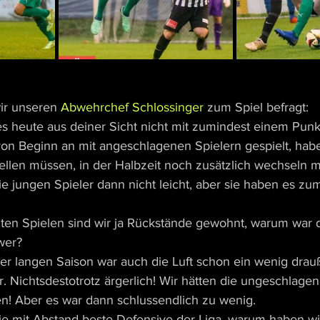
ir unseren 
Abwehrchef Schlossinger
 zum Spiel befragt:
 heute aus deiner Sicht nicht mit zumindest einem Punk
von Beginn an mit angeschlagenen Spielern gespielt, hab
llen müssen, in der Halbzeit noch zusätzlich wechseln m
die jungen Spieler dann nicht leicht, aber sie haben es zu
zten Spielen sind wir ja Rückstände gewohnt, warum war 
wer?
er langen Saison war auch die Luft schon ein wenig drauße
er. Nichtsdestotrotz ärgerlich! Wir hätten die ungeschlagene
n! Aber es war dann schlussendlich zu wenig.
e mit Abstand beste Defensive der Liga, warum haben wi