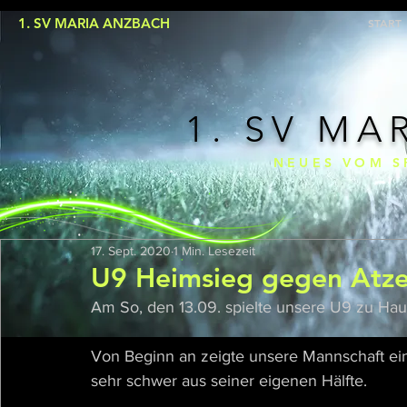
1. SV MARIA ANZBACH
START
1. SV MA
NEUES VOM S
17. Sept. 2020
1 Min. Lesezeit
U9 Heimsieg gegen Atz
Am So, den 13.09. spielte unsere U9 zu Ha
Von Beginn an zeigte unsere Mannschaft ei
sehr schwer aus seiner eigenen Hälfte.